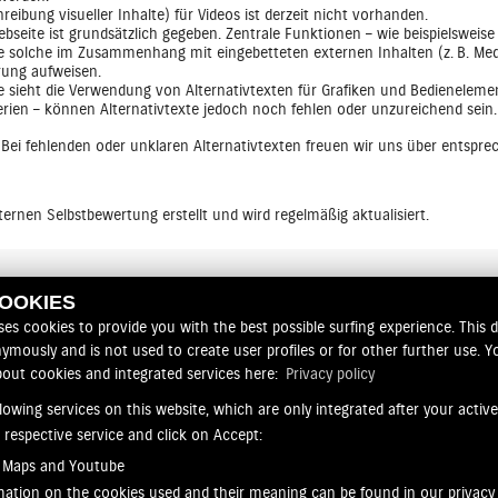
reibung visueller Inhalte) für Videos ist derzeit nicht vorhanden.
bseite ist grundsätzlich gegeben. Zentrale Funktionen – wie beispielsweis
re solche im Zusammenhang mit eingebetteten externen Inhalten (z. B. Med
rung aufweisen.
e sieht die Verwendung von Alternativtexten für Grafiken und Bedienelement
lerien – können Alternativtexte jedoch noch fehlen oder unzureichend sein.
. Bei fehlenden oder unklaren Alternativtexten freuen wir uns über entspr
ernen Selbstbewertung erstellt und wird regelmäßig aktualisiert.
erwachungsstelle der Länder für die Barrierefreiheit von Produkten und D
COOKIES
ses cookies to provide you with the best possible surfing experience. This d
ymously and is not used to create user profiles or for other further use. Yo
nserer Seite auffallen oder Sie Fragen zur Umsetzung der Barrierefreiheit 
bout cookies and integrated services here:
Privacy policy
lowing services on this website, which are only integrated after your activ
e respective service and click on Accept:
 Maps and Youtube
mation on the cookies used and their meaning can be found in our privacy 