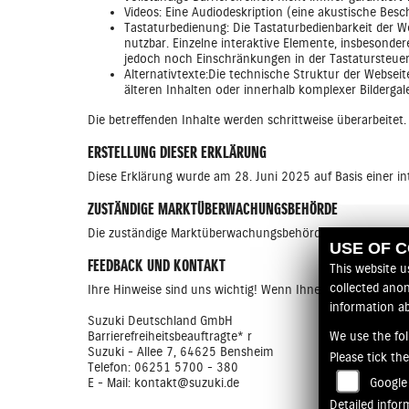
Videos: Eine Audiodeskription (eine akustische Besch
Tastaturbedienung: Die Tastaturbedienbarkeit der We
nutzbar. Einzelne interaktive Elemente, insbesonde
jedoch noch Einschränkungen in der Tastatursteue
Alternativtexte:Die technische Struktur der Webseit
älteren Inhalten oder innerhalb komplexer Bilderga
Die betreffenden Inhalte werden schrittweise überarbeitet
ERSTELLUNG DIESER ERKLÄRUNG
Diese Erklärung wurde am 28. Juni 2025 auf Basis einer int
ZUSTÄNDIGE MARKTÜBERWACHUNGSBEHÖRDE
Die zuständige Marktüberwachungsbehörde ist die „Marktüb
USE OF 
FEEDBACK UND KONTAKT
This website u
collected anon
Ihre Hinweise sind uns wichtig! Wenn Ihnen Barrieren auf u
information a
Suzuki Deutschland GmbH
Barrierefreiheitsbeauftragte* r
We use the fol
Suzuki - Allee 7, 64625 Bensheim
Please tick th
Telefon: 06251 5700 - 380
E - Mail: kontakt@suzuki.de
Google
Detailed infor