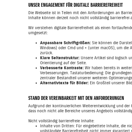
UNSER ENGAGEMENT FÜR DIGITALE BARRIEREFREIHEIT
Die Webseite ist in Teilen mit den Anforderungen an Barri
Inhalte können derzeit noch nicht vollständig barrierefrei
Wir verstehen digitale Barrierefreiheit als einen fortlau
umgesetzt:
Anpassbare Schriftgrößen:
Sie können die Darstel
Windows) oder Cmd und + (unter macOS), um die Ansi
zurück.
Klare Seitenstruktur:
Unsere Artikel sind logisch 
Orientierung auf der Seite.
Verbesserte Kontraste:
Wir haben bereits in weite
Verbesserungen. Tastaturbedienung: Die grundlegend
zentraler Bestandteil unserer weiteren Optimierung
Alternativtexte für Bilder:
Ein Großteil unserer Bil
STAND DER VEREINBARKEIT MIT DEN ANFORDERUNGEN
Aufgrund der kontinuierlichen Weiterentwicklung und der K
dass noch nicht alle Bereiche unseres Angebots vollständig
Nicht vollständig barrierefreie Inhalte:
Inhalte von Dritten: Für eingebettete Inhalte, die 
vollständige Barrierefreiheit nicht immer garantiert