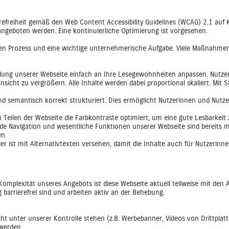
erefreiheit gemäß den Web Content Accessibility Guidelines (WCAG) 2.1 auf
 angeboten werden. Eine kontinuierliche Optimierung ist vorgesehen.
fenden Prozess und eine wichtige unternehmerische Aufgabe. Viele Maßnahme
lung unserer Webseite einfach an Ihre Lesegewohnheiten anpassen. Nutzen
cht zu vergrößern. Alle Inhalte werden dabei proportional skaliert. Mit 
und semantisch korrekt strukturiert. Dies ermöglicht Nutzerinnen und Nutz
n Teilen der Webseite die Farbkontraste optimiert, um eine gute Lesbarkeit 
e Navigation und wesentliche Funktionen unserer Webseite sind bereits mit
en.
der ist mit Alternativtexten versehen, damit die Inhalte auch für Nutzerinn
omplexität unseres Angebots ist diese Webseite aktuell teilweise mit den 
 barrierefrei sind und arbeiten aktiv an der Behebung.
nicht unter unserer Kontrolle stehen (z.B. Werbebanner, Videos von Drittpla
 werden.