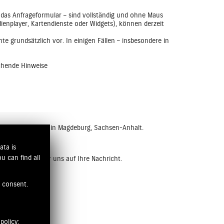
e das Anfrageformular – sind vollständig und ohne Maus
ienplayer, Kartendienste oder Widgets), können derzeit
e grundsätzlich vor. In einigen Fällen – insbesondere in
echende Hinweise
ienstleistungen“ in Magdeburg, Sachsen-Anhalt.
ata is
u can find all
haben, freuen wir uns auf Ihre Nachricht.
e consent.
policy: